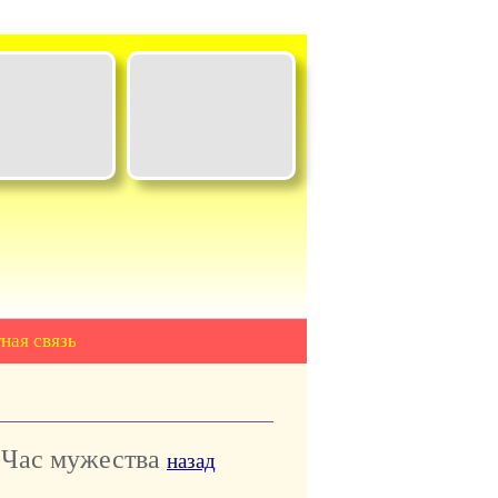
ная связь
л Час мужества
назад